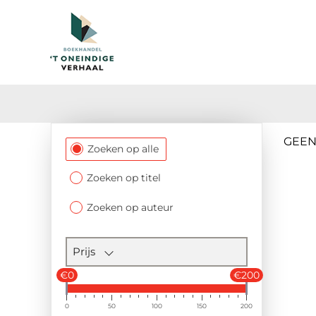
GEEN
Filtersectie
Zoeken op alle
Zoeken op titel
Zoeken op auteur
Prijs
€0
€200
0
50
100
150
200