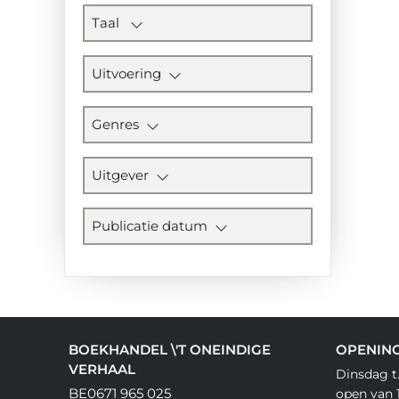
Taal
Uitvoering
Genres
Uitgever
Publicatie datum
BOEKHANDEL \'T ONEINDIGE
OPENIN
VERHAAL
Dinsdag t
BE0671 965 025
open van 1