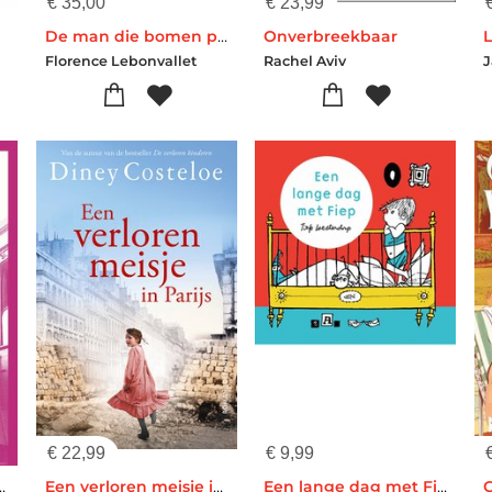
€
35,00
€
23,99
De man die bomen plantte
Onverbreekbaar
Florence Lebonvallet
Rachel Aviv
J
€
22,99
€
9,99
k van de liefde
Een verloren meisje in Parijs
Een lange dag met Fiep