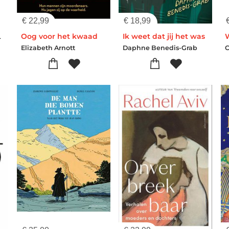
€
22,99
€
18,99
elgië
Oog voor het kwaad
Ik weet dat jij het was
Elizabeth Arnott
Daphne Benedis-Grab
C