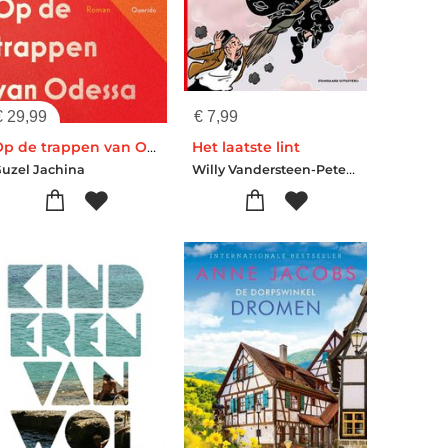
€
29,99
€
7,99
Op de trappen van Odessa
Het laatste lint
Willy Vandersteen-Peter Van Gucht
uzel Jachina