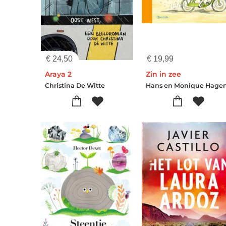
€
24,50
€
19,99
Araya 2
Zin in zee
Christina De Witte
Hans en Monique Hage