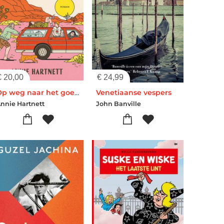
€
20,00
€
24,99
Op weg naar het goede leven
Venetiaanse vespers
nnie Hartnett
John Banville