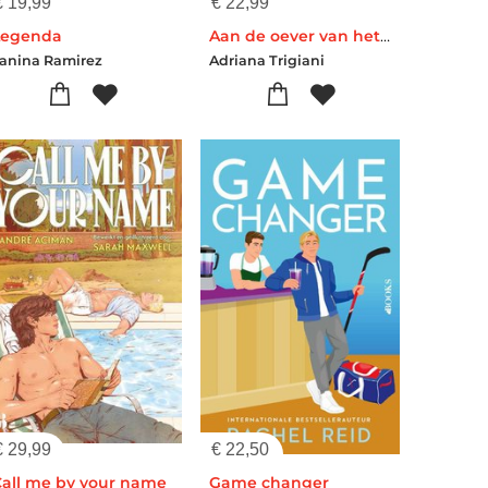
€
19,99
€
22,99
Legenda
Aan de oever van het Comomeer
anina Ramirez
Adriana Trigiani
€
29,99
€
22,50
Call me by your name
Game changer