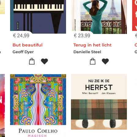
€
24,99
€
23,99
But beautiful
Terug in het licht
n
Geoff Dyer
Danielle Steel
G