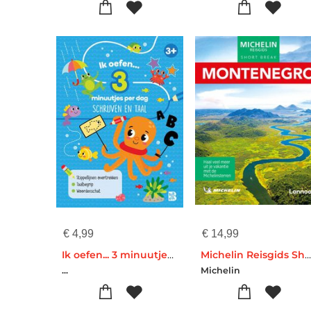
€
4,99
€
14,99
Ik oefen... 3 minuutjes per dag: schrijven en taal
Michelin Reisgids Short Break Montenegro
...
Michelin