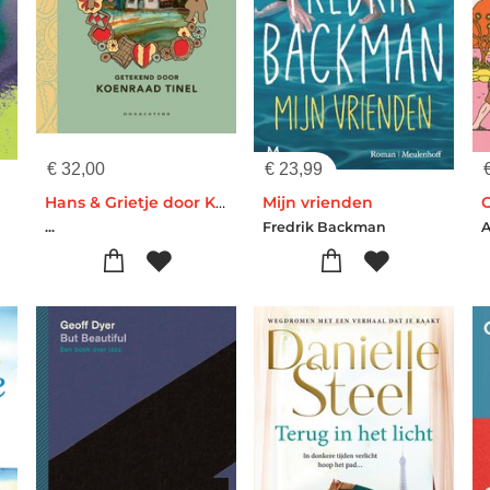
€
32,00
€
23,99
Hans & Grietje door Koenraad Tinel
Mijn vrienden
...
Fredrik Backman
A