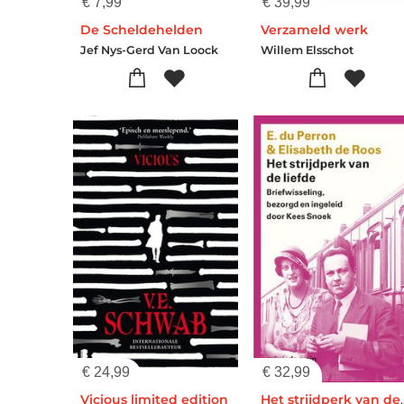
€
7,99
€
39,99
De Scheldehelden
Verzameld werk
Jef Nys-Gerd Van Loock
Willem Elsschot
€
24,99
€
32,99
Vicious limited edition
Het strijdper