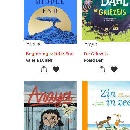
€
22,99
€
7,50
Beginning Middle End
De Griezels
Valeria Luiselli
Roald Dahl