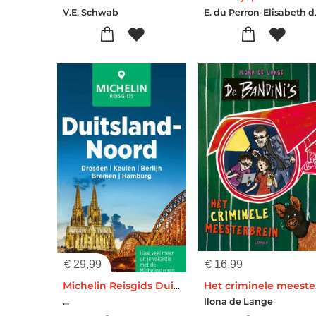
E. du Pe
V.E. Schwab
€
29,99
€
16,99
Michelin Reisgids Duitsland Noord
Het 
...
Ilona de Lange