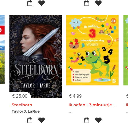
€
25,00
€
4,99
Steelborn
Ik oefen... 3 minuutjes per dag: wiskunde
Taylor J. LaRue
...
..