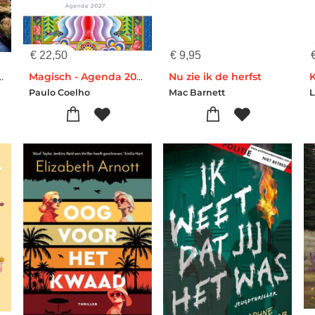
€
22,50
€
9,95
 Laura Ardoz
Magisch - Agenda 2027
Nu zie ik de herfst
Paulo Coelho
Mac Barnett