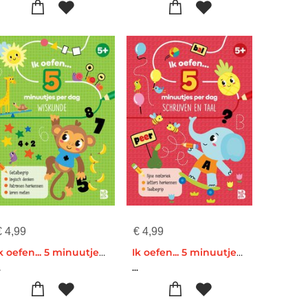
€
4,99
€
4,99
Ik oefen... 5 minuutjes per dag: wiskunde
Ik oefen... 5 minuutjes per dag: schrijven en taal
.
...