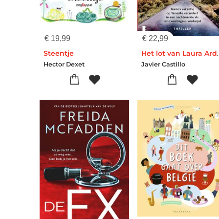
€
19,99
€
22,99
Steentje
Het lot van
Hector Dexet
Javier Castillo