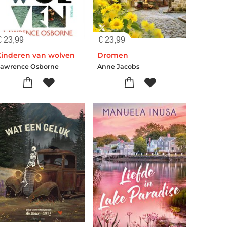
€
23,99
€
23,99
Kinderen van wolven
Dromen
Lawrence Osborne
Anne Jacobs