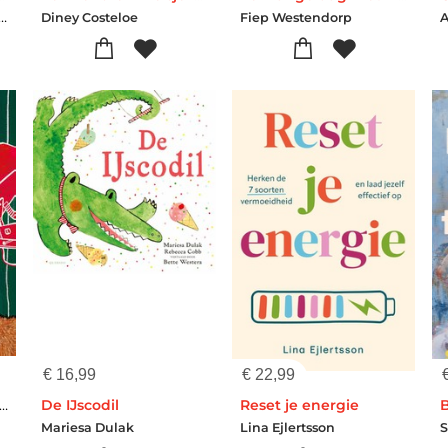
rron-Elisabeth de Roos
Diney Costeloe
Fiep Westendorp
€
16,99
€
22,99
criminele meesterbrein
De IJscodil
Reset je energie
Mariesa Dulak
Lina Ejlertsson