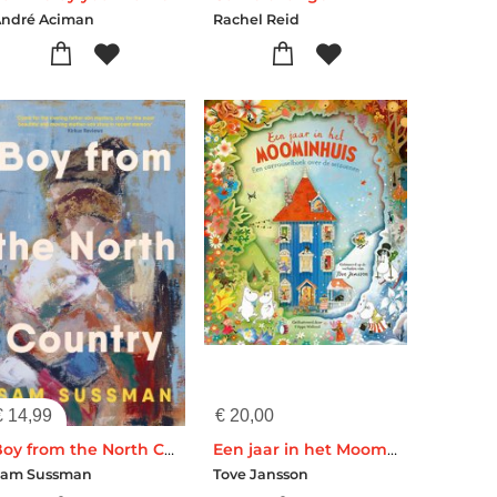
André Aciman
Rachel Reid
€
14,99
€
20,00
Boy from the North Country
Een jaar in het Moominhuis
Sam Sussman
Tove Jansson