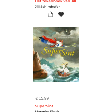
Het tekenboek van Jill
Jill Schirnhofer
€
15,99
SuperSint
Maranke Rinck