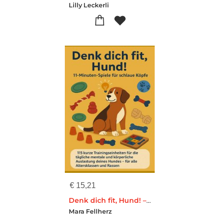
Lilly Leckerli
€
15,21
Denk dich fit, Hund! – 11-Minuten-Spiele für schlaue Köpfe (Ein liebevolles Geschenk für Familien, Senior:innen & Hundeliebhaber:innen)
Mara Fellherz