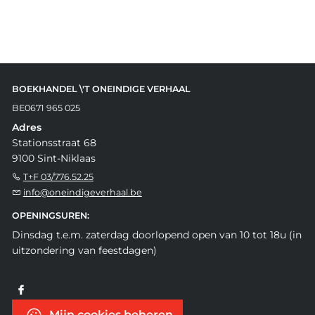
BOEKHANDEL \'T ONEINDIGE VERHAAL
BE0671 965 025
Adres
Stationsstraat 68
9100 Sint-Niklaas
T+F 03/776.52.25
info@oneindigeverhaal.be
OPENINGSUREN:
Dinsdag t.e.m. zaterdag doorlopend open van 10 tot 18u (in
uitzondering van feestdagen)
Mijn cookies beheren