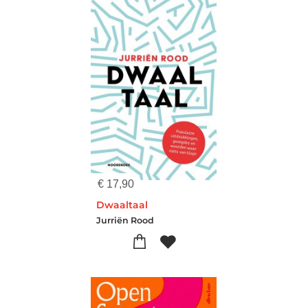
€
17,90
Dwaaltaal
Jurriën Rood