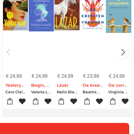
€
24,99
€
24,99
€
24,99
€
23,99
€
24,99
Yesteryear
Begin, midden, einde
Lázár
De kreeftenvrouwen
De correspondente
Caro Claire Burke
Valeria Luiselli
Nelio Biedermann
Beatrix Gerstberger
Virginia Evans