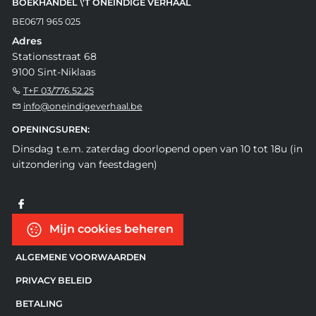
BOEKHANDEL \'T ONEINDIGE VERHAAL
BE0671 965 025
Adres
Stationsstraat 68
9100 Sint-Niklaas
T+F 03/776.52.25
info@oneindigeverhaal.be
OPENINGSUREN:
Dinsdag t.e.m. zaterdag doorlopend open van 10 tot 18u (in
uitzondering van feestdagen)
Mijn cookies beheren
ALGEMENE VOORWAARDEN
PRIVACY BELEID
BETALING