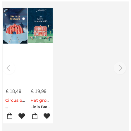
€
18,49
€
19,99
Circus of Shadows
Het grote gevoelenshotel
Lidia Brankovic
...