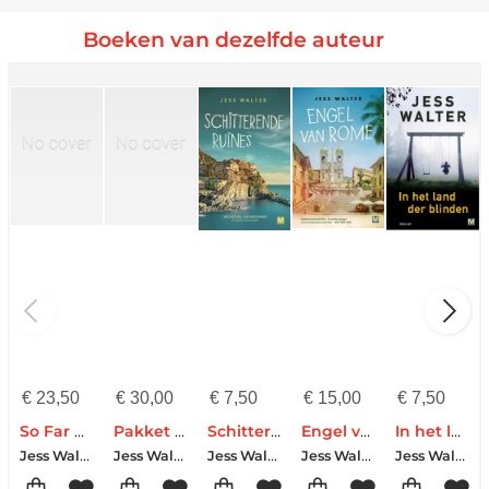
Boeken van dezelfde auteur
€
23,50
€
30,00
€
7,50
€
15,00
€
7,50
So Far Gone
Pakket Als het graf zwijgt
Schitterende ruïnes
Engel van Rome
In het land der blinden
Jess Walter
Jess Walter
Jess Walter
Jess Walter
Jess Walter