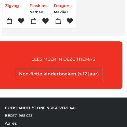
Zigzag muziek
Plasklas - ‘Hee! Ga je mee naar de WC?’
Dragonfruit
Nathan Volkers-Guus Meijer-Claudia Werner
Makiia Lucier
...
LEES MEER IN DEZE THEMA'S
Non-fictie kinderboeken (< 12 jaar)
BOEKHANDEL \'T ONEINDIGE VERHAAL
BE0671 965 025
Adres