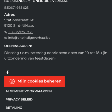
BOEKHANDEL \'T ONEINDIGE VERHAAL
BE0671 965 025
Adres
Stationsstraat 68
9100 Sint-Niklaas
T+F 03/776.52.25
info@oneindigeverhaal.be
OPENINGSUREN:
Dinsdag t.e.m. zaterdag doorlopend open van 10 tot 18u (in
uitzondering van feestdagen)
Mijn cookies beheren
ALGEMENE VOORWAARDEN
PRIVACY BELEID
BETALING