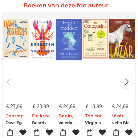
Boeken van dezelfde auteur
€
27,99
€
23,99
€
24,99
€
13,99
€
24,99
Contrapposto
De kreeftenvrouwen
Begin, midden, einde
The correspondent
Lázár
Dave Eggers
Beatrix Gerstberger
Valeria Luiselli
Virginia Evans
Nelio Biedermann