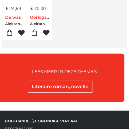
€
24,99
€
20,00
De wasbeer
Oorlogskronieken
Aleksandr Skorobogatov
Aleksandr Skorobogatov
LEES MEER IN DEZE THEMA'S
Literaire roman, novelle
BOEKHANDEL \'T ONEINDIGE VERHAAL
BE0671 965 025