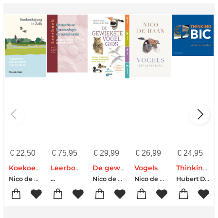
€
22,50
€
75,95
€
29,99
€
26,99
€
24,95
Koekoeksjong in Zalk
Leerboek obstetrie en gynaecologie verpleegkunde
De gewiekste vogelgids
Vogels
Thinking BIC
Nico de Haan
Nico de Haan
Nico de Haan
Hubert Deitmers
...