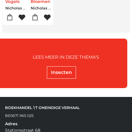
Vogels
Bloemen
Nicholas Hammond
Nicholas Hammond
LEES MEER IN DEZE THEMA'S
Insecten
BOEKHANDEL \'T ONEINDIGE VERHAAL
BE0671 965 025
Adres
Stationsstraat 68