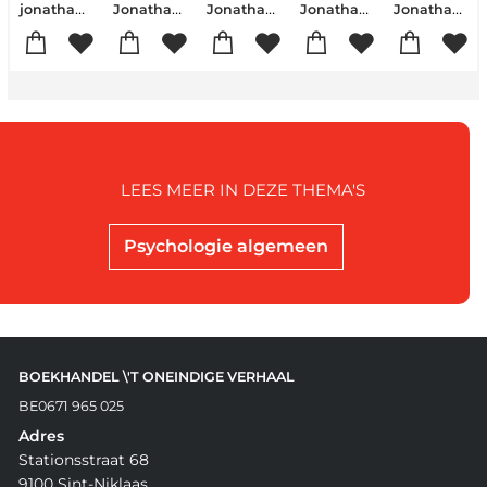
jonathan haidt
Jonathan Haidt-Catherine Price
Jonathan Haidt-Catherine Price
Jonathan Haidt
Jonathan Haidt
LEES MEER IN DEZE THEMA'S
Psychologie algemeen
BOEKHANDEL \'T ONEINDIGE VERHAAL
BE0671 965 025
Adres
Stationsstraat 68
9100 Sint-Niklaas