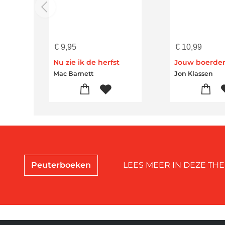
€
9,95
€
10,99
Nu zie ik de herfst
Jouw boerder
Mac Barnett
Jon Klassen
Peuterboeken
LEES MEER IN DEZE THE