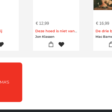
€
12,99
€
16,99
ij
Deze hoed is niet van mij
De drie 
Jon Klassen
Mac Barne
MA'S