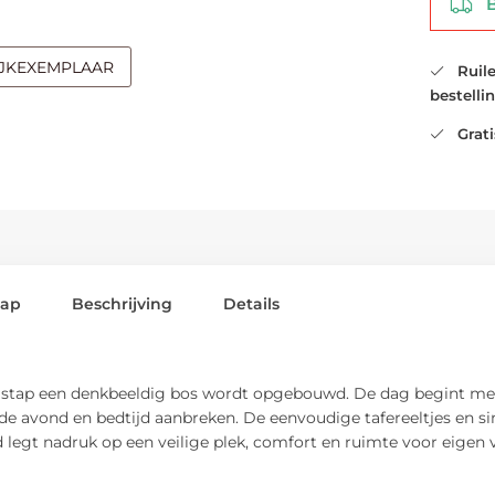
Be
IJKEXEMPLAAR
Ruilen
bestelli
Gratis
lap
Beschrijving
Details
 stap een denkbeeldig bos wordt opgebouwd. De dag begint met
de avond en bedtijd aanbreken. De eenvoudige tafereeltjes en simp
 legt nadruk op een veilige plek, comfort en ruimte voor eigen 