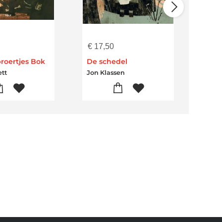
€
17,50
€
9,
broertjes Bok
De schedel
Nu z
tt
Jon Klassen
Mac 