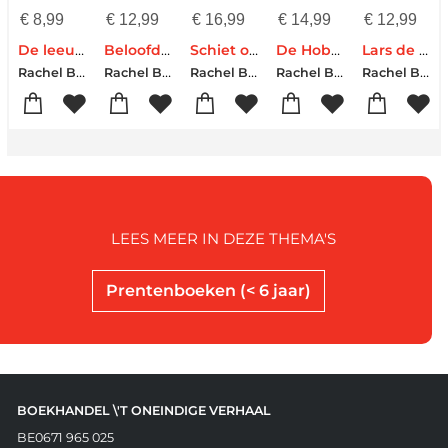
€
8,99
€
12,99
€
16,99
€
14,99
€
12,99
De leeuw in de muis doeboek
Beloofd is beloofd, kleine panda's
Schiet op, schildpadjes
De Hobbelsaurus
Lars de dwarse dromedaris
Rachel Bright
Rachel Bright
Rachel Bright
Rachel Bright
Rachel Bright
LEES MEER IN DEZE THEMA'S
Prentenboeken (< 6 jaar)
BOEKHANDEL \'T ONEINDIGE VERHAAL
BE0671 965 025