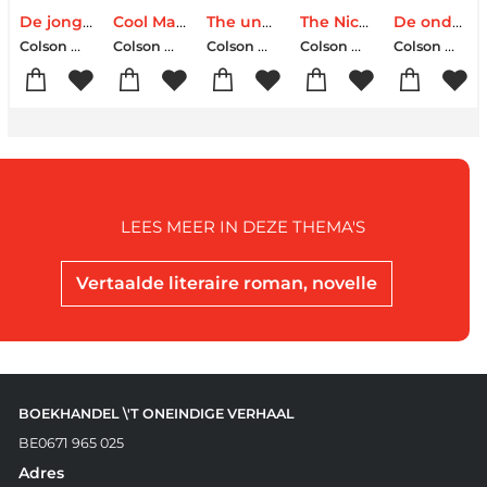
De jongens van Nickel
Cool Machine
The underground railroad
The Nickel boys
De ondergrondse spoorweg
Colson Whitehead
Colson Whitehead
Colson Whitehead
Colson Whitehead
Colson Whitehead
LEES MEER IN DEZE THEMA'S
Vertaalde literaire roman, novelle
BOEKHANDEL \'T ONEINDIGE VERHAAL
BE0671 965 025
Adres