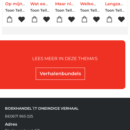
Op mijn tenen
Wat een geluk!
Maar niet uit het hart
Welkom thuis
Langzaam, maar zeker
Toon Tellegen
Toon Tellegen
Toon Tellegen
Toon Tellegen
Toon Tellegen-Thé Tjong-Khing
LEES MEER IN DEZE THEMA'S
Verhalenbundels
BOEKHANDEL \'T ONEINDIGE VERHAAL
BE0671 965 025
Adres