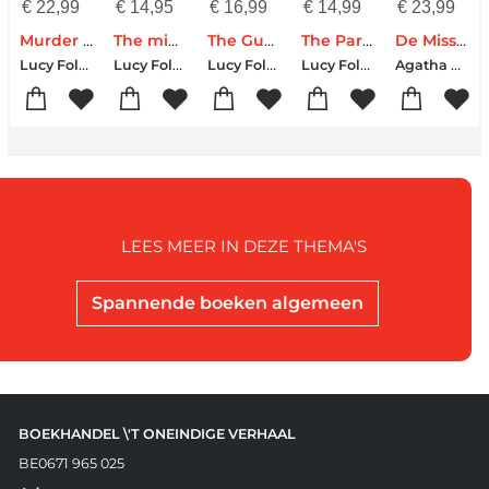
€
22,99
€
14,95
€
16,99
€
14,99
€
23,99
Murder at the Grand Alpine Hotel
The midnight feast
The Guest List
The Paris apartment
De Miss Marple verzameling
Lucy Foley
Lucy Foley
Lucy Foley
Lucy Foley
Agatha Christie-Naomi Alderman-Leigh Bardugo-Alyssa Cole-Lucy Foley-Elly Griffiths-Natalie Haynes-Jean Kwok-Val McDermid-Karen M. McManus-Dreda Say Mitchell-Kate Mosse-Ruth Ware
LEES MEER IN DEZE THEMA'S
Spannende boeken algemeen
BOEKHANDEL \'T ONEINDIGE VERHAAL
BE0671 965 025