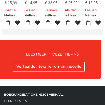
€
15,99
€
14,95
€
33,95
€
25,99
€
13,95
Tout le bleu du ciel
Les douleurs fantômes
Fauves
Als dromen fluisteren
Les lendemains
Mélissa Da Costa
Mélissa Da Costa
Mélissa Da Costa
Mélissa Da Costa
Mélissa Da Costa
LEES MEER IN DEZE THEMA'S
Vertaalde literaire roman, novelle
BOEKHANDEL \'T ONEINDIGE VERHAAL
BE0671 965 025