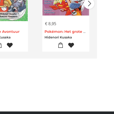
€
8,95
€
9,
e Avontuur
Pokémon: Het grote avontuur
Het
Kusaka
Hidenori Kusaka
Hide