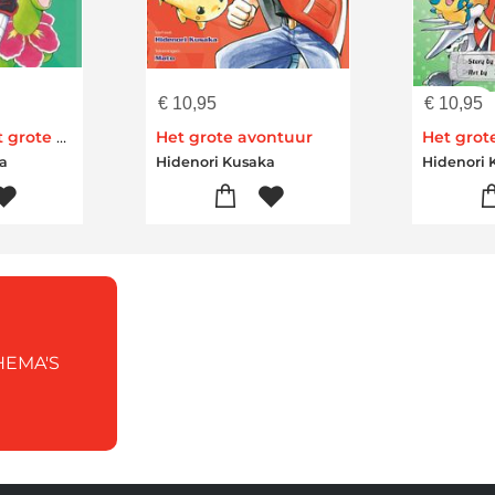
€
10,95
€
10,95
Pokémon: Het grote avontuur
Het grote avontuur
Het grot
ka
Hidenori Kusaka
Hidenori 
HEMA'S