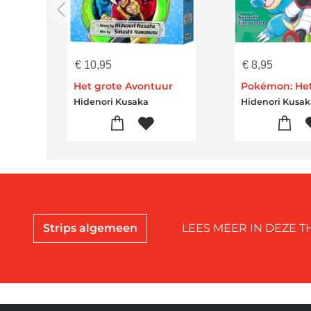
€
10,95
€
8,95
Het grote Avontuur
Hidenori Kusaka
Hidenori Kusa
Strips algemeen
LEES MEER IN DEZE T