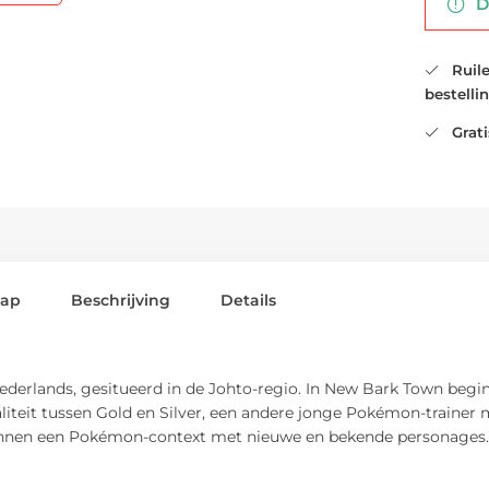
De
Ruilen
bestelli
Gratis
lap
Beschrijving
Details
Nederlands, gesitueerd in de Johto-regio. In New Bark Town beg
aliteit tussen Gold en Silver, een andere jonge Pokémon-trainer
innen een Pokémon-context met nieuwe en bekende personages