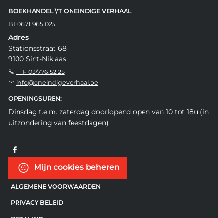
BOEKHANDEL \'T ONEINDIGE VERHAAL
BE0671 965 025
Adres
Stationsstraat 68
9100 Sint-Niklaas
T+F 03/776.52.25
info@oneindigeverhaal.be
OPENINGSUREN:
Dinsdag t.e.m. zaterdag doorlopend open van 10 tot 18u (in
uitzondering van feestdagen)
Mijn cookies beheren
ALGEMENE VOORWAARDEN
PRIVACY BELEID