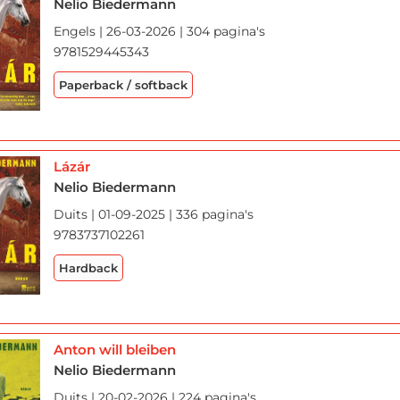
Nelio Biedermann
Engels | 26-03-2026 | 304 pagina's
9781529445343
Paperback / softback
Lázár
Nelio Biedermann
Duits | 01-09-2025 | 336 pagina's
9783737102261
Hardback
Anton will bleiben
Nelio Biedermann
Duits | 20-02-2026 | 224 pagina's