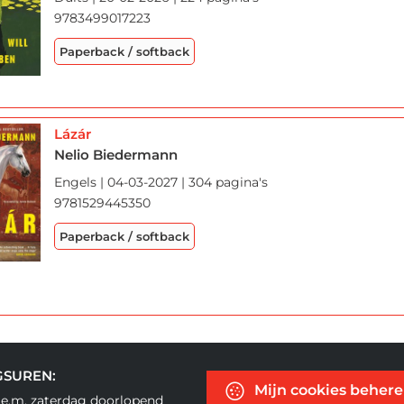
9783499017223
Paperback / softback
Lázár
Nelio Biedermann
Engels | 04-03-2027 | 304 pagina's
9781529445350
Paperback / softback
GSUREN:
Mijn cookies beher
.e.m. zaterdag doorlopend