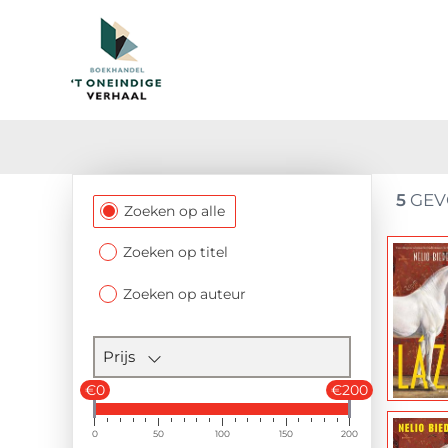
5
GEV
Filtersectie
Zoeken op alle
Zoeken op titel
Zoeken op auteur
Prijs
€0
€200
0
50
100
150
200