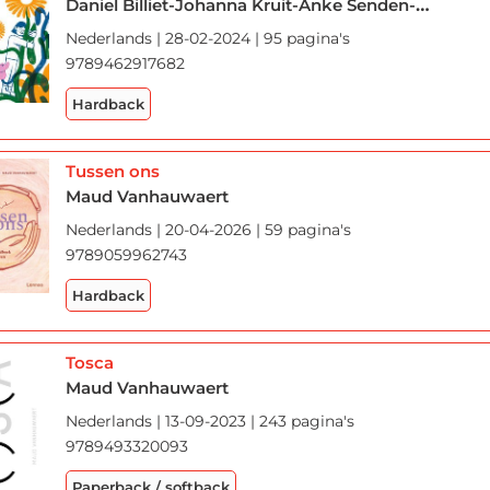
Daniel Billiet-Johanna Kruit-Anke Senden-Wim Hofman-Karla Stoefs-Anne Provoost-Pim Lammers-Gil Vander Heyden-Goedele Horemans-Greta Vandeborne-Joke Van Leeuwen-Evangeline Agape-Geert Buelens-Maud Vanhauwaert-Gaea Schoeters-Erik Van Os-Paul Verrept-Riet Wille-Jens Meijen-Yelena Schmitz
Nederlands | 28-02-2024 | 95 pagina's
9789462917682
Hardback
Tussen ons
Maud Vanhauwaert
Nederlands | 20-04-2026 | 59 pagina's
9789059962743
Hardback
Tosca
Maud Vanhauwaert
Nederlands | 13-09-2023 | 243 pagina's
9789493320093
Paperback / softback