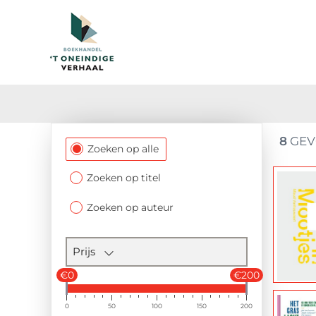
8
GEV
Filtersectie
Zoeken op alle
Zoeken op titel
Zoeken op auteur
Prijs
€0
€200
0
50
100
150
200